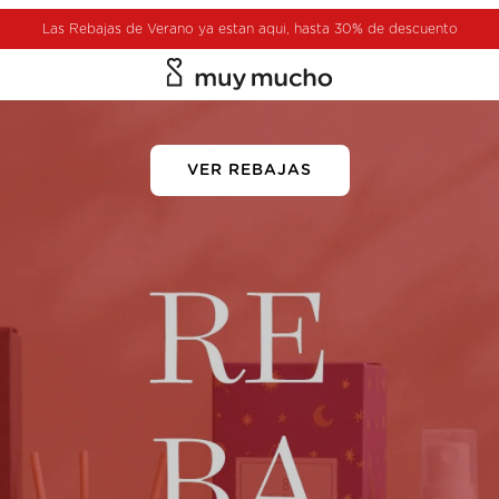
Las Rebajas de Verano ya estan aqui, hasta 30% de descuento
muy mucho
VER REBAJAS