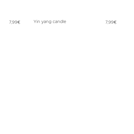
Regular
Regular
Yin yang candle
7,99€
7,99€
price
price