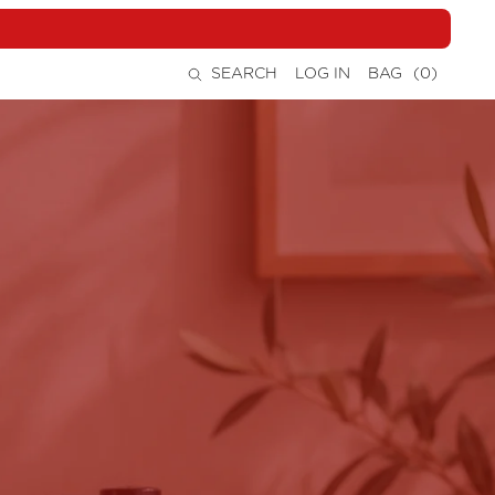
0
SEARCH
LOG IN
BAG
(0)
items