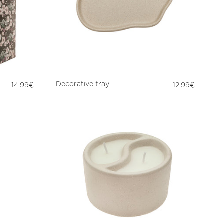
Regular
Regular
r
Decorative tray
14,99€
12,99€
price
price