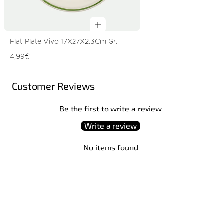
Flat Plate Vivo 17X27X2.3Cm Gr.
Regular
4,99€
price
Customer Reviews
Be the first to write a review
Write a review
No items found