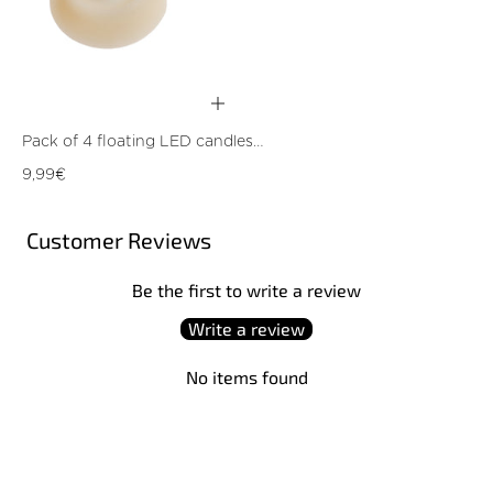
Pack of 4 floating LED candles
5.4x3.9cm Cr.
Regular
9,99€
price
Customer Reviews
Be the first to write a review
Write a review
No items found