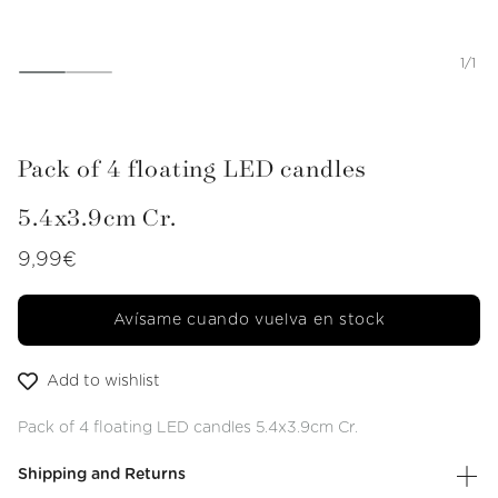
from
1
/
1
Open
multimedia
item
1
Pack of 4 floating LED candles
in
a
modal
5.4x3.9cm Cr.
window
Regular
9,99€
price
Avísame cuando vuelva en stock
Add to wishlist
Pack of 4 floating LED candles 5.4x3.9cm Cr.
Shipping and Returns